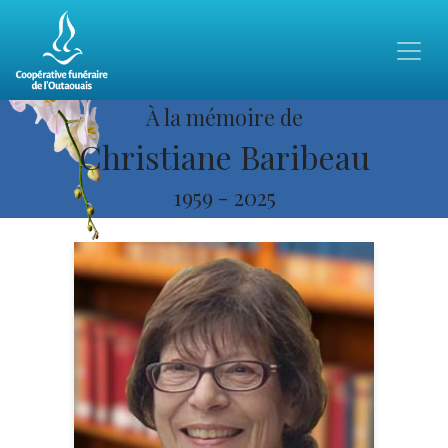
À la mémoire de
Christiane Baribeau
1959
-
2025