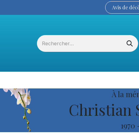
Avis de
déc
Services funéraires
La Coopérative
À la mé
Christian 
1970