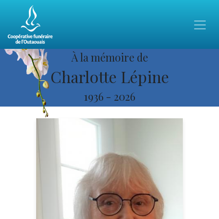
À la mémoire de
Charlotte Lépine
1936
-
2026