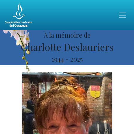
À la mémoire de
Charlotte Deslauriers
1944
-
2025