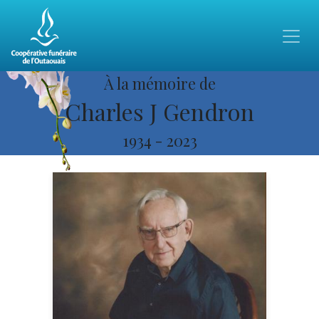
À la mémoire de
Charles J Gendron
1934
-
2023