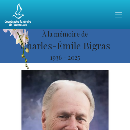
À la mémoire de
Charles-Émile Bigras
1936
-
2025