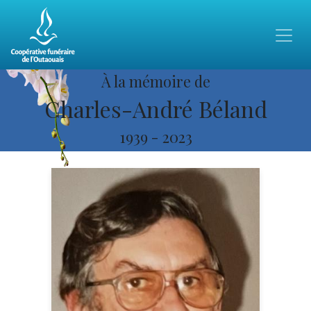
À la mémoire de
Charles-André Béland
1939
-
2023