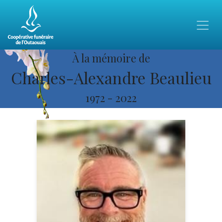
À la mémoire de
Charles-Alexandre Beaulieu
1972
-
2022