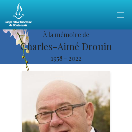
À la mémoire de
Charles-Aimé Drouin
1958
-
2022