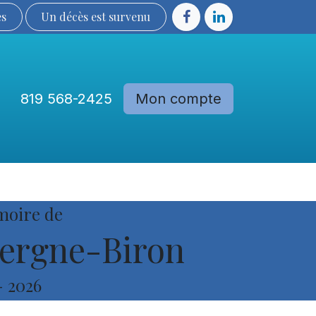
ès
Un décès est sur​​​​​​​​ve​nu​​​​​​​​​​
819 568-2425
Mon compte
Communautés
Devenir membre
moire de
ergne-Biron
-
2026