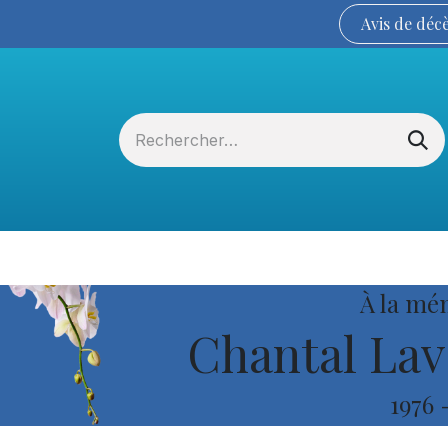
Avis de
déc
Services funéraires
La Coopérative
À la mé
Chantal Lav
1976