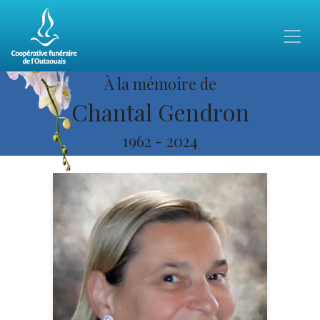
À la mémoire de
Chantal Gendron
1962
-
2024