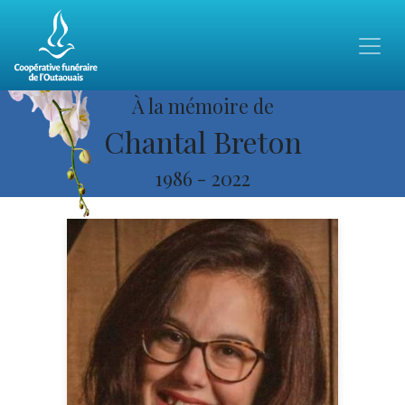
À la mémoire de
Chantal Breton
1986
-
2022