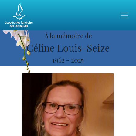
À la mémoire de
Céline Louis-Seize
1962
-
2025