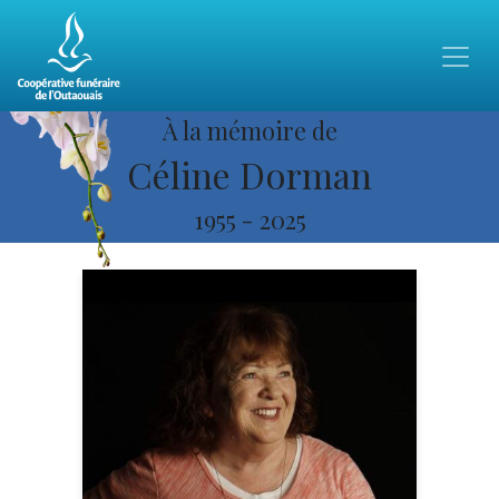
À la mémoire de
Céline Dorman
1955
-
2025