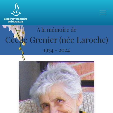
À la mémoire de
Cécile Grenier (née Laroche)
1934
-
2024