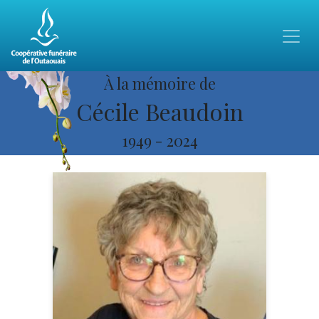
À la mémoire de
Cécile Beaudoin
1949
-
2024