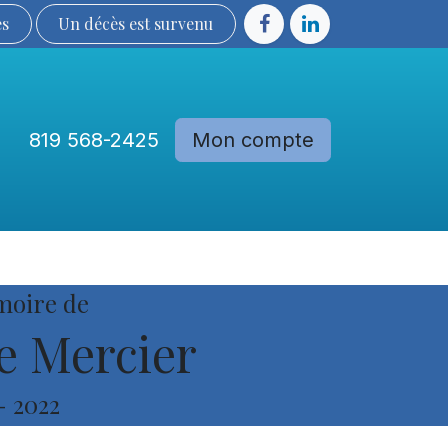
ès
Un décès est sur​​​​​​​​ve​nu​​​​​​​​​​
819 568-2425
Mon compte
Communautés
Devenir membre
moire de
e Mercier
-
2022