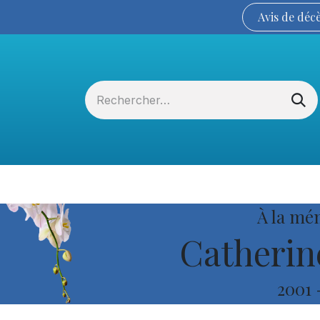
Avis de
déc
Services funéraires
La Coopérative
À la mé
Catherin
2001