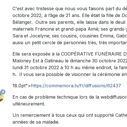
C'est avec tristesse que nous vous faisons part du d
octobre 2022, à l’âge de 21 ans. Elle était la fille de
Bélanger. Outre ses parents, elle laisse dans le deuil
maternels Francine et grand-papa Aimé; ses grands-p
Sara et Jocelyne; ses cousins, cousines Emma, Gabrie
aussi un petit cercle de personnes très, très importan
Elle sera exposée à la COOPÉRATIVE FUNÉRAIRE DE
Maloney Est à Gatineau le dimanche 30 octobre 2022 d
lundi 31 octobre 2022 à 10 h au même endroit, la fa
h. Il vous sera possible de visionner la cérémonie en 
18.0pt">
https://commemora.tv/fr/diffusions/62437
4
En cas de problème technique lors de la webdiffusion 
ultérieurement.
Un remerciement à tous ceux qui ont supporté Catheri
années de sa maladie.