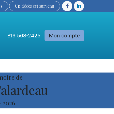
ès
Un décès est sur​​​​​​​​ve​nu​​​​​​​​​​
819 568-2425
Mon compte
Communautés
Devenir membre
moire de
Falardeau
-
2026