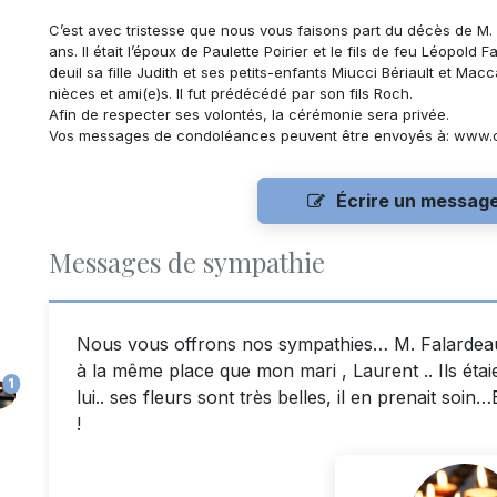
C’est avec tristesse que nous vous faisons part du décès de
M.
ans. Il était l’époux de
Paulette Poirier
et le fils de feu Léopold Fa
deuil sa fille Judith et ses petits-enfants Miucci Bériault et Mac
nièces et ami(e)s. Il fut prédécédé par son fils Roch.
Afin de respecter ses volontés, la cérémonie sera privée.
Vos messages de condoléances peuvent être envoyés à: www.
Écrire un messag
Messages de sympathie
Nous vous offrons nos sympathies… M. Falardeau 
à la même place que mon mari , Laurent .. Ils étai
1
lui.. ses fleurs sont très belles, il en prenait so
!