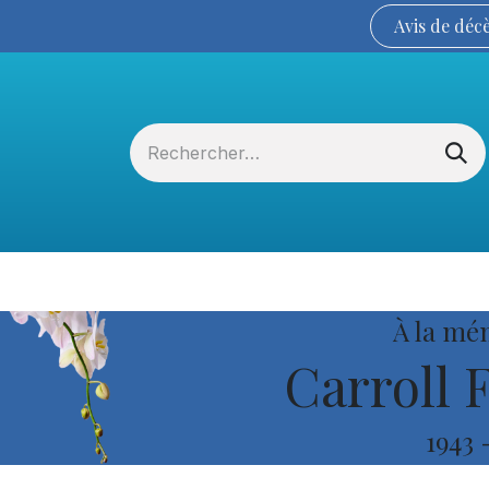
Avis de
déc
Services funéraires
La Coopérative
À la mé
Carroll 
1943