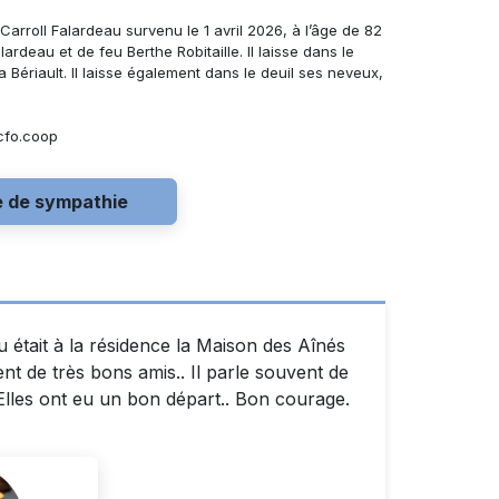
 Carroll Falardeau
survenu le 1 avril 2026, à l’âge de 82
lardeau et de feu Berthe Robitaille. Il laisse dans le
ca Bériault. Il laisse également dans le deuil ses neveux,
cfo.coop
e de sympathie
était à la résidence la Maison des Aînés
ent de très bons amis.. Il parle souvent de
in…Elles ont eu un bon départ.. Bon courage.