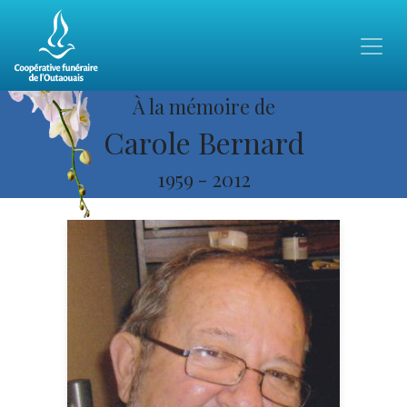
À la mémoire de
Carole Bernard
1959
-
2012