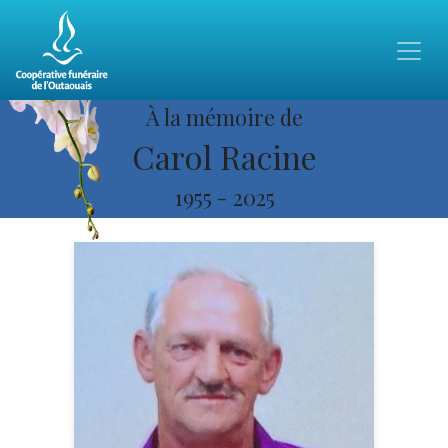
À la mémoire de
Carol Racine
1955
-
2025