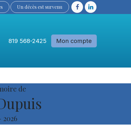
ès
Un décès est sur​​​​​​​​ve​nu​​​​​​​​​​
819 568-2425
Mon compte
Communautés
Devenir membre
moire de
Dupuis
-
2026