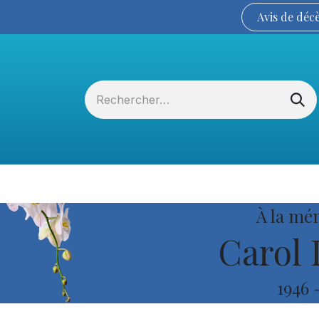
Avis de
déc
Services funéraires
La Coopérative
À la mé
Carol 
1946