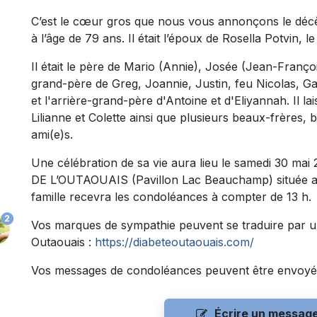
C’est le cœur gros que nous vous annonçons le décè
à l’âge de 79 ans. Il était l’époux de Rosella Potvin, l
Il était le père de Mario (Annie), Josée (Jean-Françoi
grand-père de Greg, Joannie, Justin, feu Nicolas, Ga
et l'arrière-grand-père d'Antoine et d'Eliyannah. Il 
Lilianne et Colette ainsi que plusieurs beaux-frères,
ami(e)s.
Une célébration de sa vie aura lieu le samedi 30 
DE L’OUTAOUAIS (Pavillon Lac Beauchamp) située au
famille recevra les condoléances à compter de 13 h.
2
Vos marques de sympathie peuvent se traduire par u
Outaouais :
https://diabeteoutaouais.com/
Vos messages de condoléances peuvent être envoyé
Écrire un messag