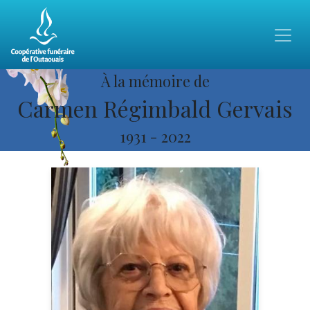
À la mémoire de
Carmen Régimbald Gervais
1931
-
2022