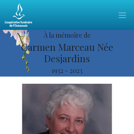
À la mémoire de
Carmen Marceau Née
Desjardins
1932
-
2023