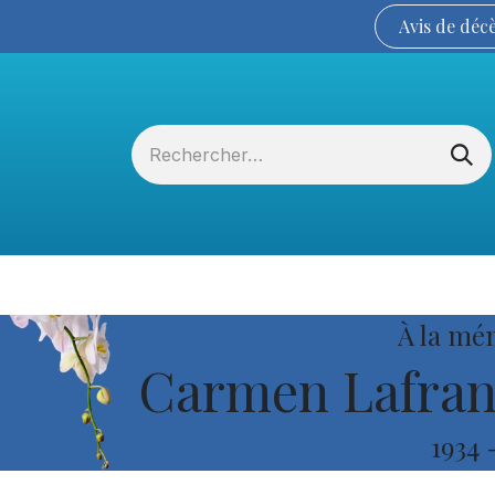
Avis de
déc
Services funéraires
La Coopérative
À la mé
Carmen Lafranc
1934