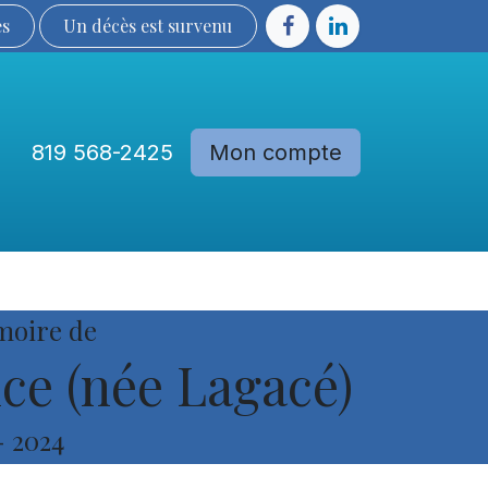
ès
Un décès est sur​​​​​​​​ve​nu​​​​​​​​​​
819 568-2425
Mon compte
Communautés
Devenir membre
moire de
e (née Lagacé)
-
2024