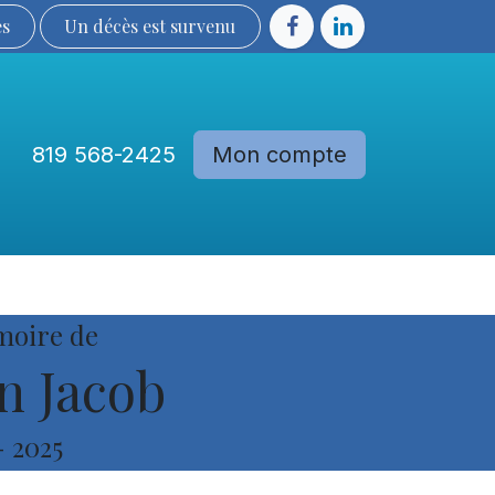
ès
Un décès est sur​​​​​​​​ve​nu​​​​​​​​​​
819 568-2425
Mon compte
Communautés
Devenir membre
moire de
 Jacob
-
2025