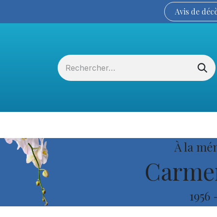
Avis de
déc
Services funéraires
La Coopérative
À la mé
Carmen
1956