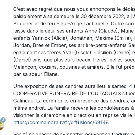
C'est avec regret que nous vous annonçons le déc
paisiblement à sa demeure le 30 décembre 2022, à l’âge
Boucher et de feu Fleur-Ange Lachapelle. Outre son
laisse dans le deuil ses enfants Anne (Claude), Marie
enfants Yannick (Alicia), Jonathan, Maxime (Émilie)
Jordan, Bree et Ember; ses arrière-petits-enfants Sa
également ses frères Yval (Gisèle), Cécilien (Céline)
(Daniel) ainsi que plusieurs beaux-frères, belles-soeu
Melançon, cousins, cousines et ami(e)s. Elle fut pré
par sa soeur Éliane.
Une exposition de ses cendres aura lieu le samedi 4 f
COOPÉRATIVE FUNÉRAIRE DE L’OUTAOUAIS située au
Gatineau. La cérémonie, en présence des cendres, au
même endroit. La famille recevra les condoléances à
visionner la cérémonie en direct ou en reprise via le l
3
https://commemora.tv/fr/diffusions/68148
Vos témoignages de sympathie peuvent se traduire p