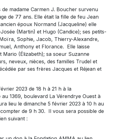
ès de madame Carmen J. Boucher survenu
 de 77 ans. Elle était la fille de feu Jean
 ancien époux Normand (Jacqueline) elle
-Josée (Martin) et Hugo (Candice); ses petits-
, Moïra, Sophie, Jacob, Thierry-Alexandre,
muel, Anthony et Florance. Elle laisse
 et Mario (Élizabeth); sa soeur Suzanne
rs, neveux, nièces, des familles Trudel et
décédée par ses frères Jacques et Réjean et
évrier 2023 de 18 h à 21 h à la
 1369, boulevard La Vérendrye Ouest à
ra lieu le dimanche 5 février 2023 à 10 h au
 compter de 9 h 30. Il vous sera possible de
ien suivant :
ar un don à la Fondation AMMA au lien