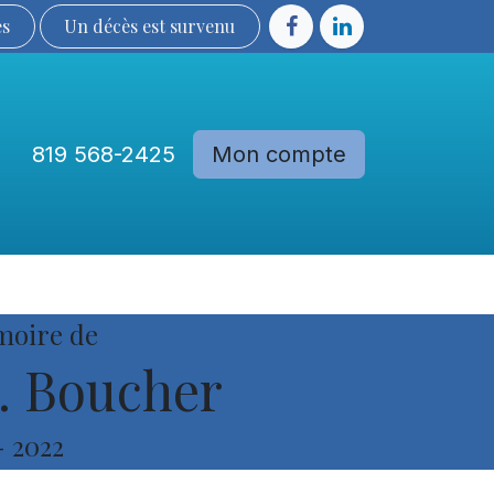
ès
Un décès est sur​​​​​​​​ve​nu​​​​​​​​​​
819 568-2425
Mon compte
Communautés
Devenir membre
moire de
. Boucher
-
2022