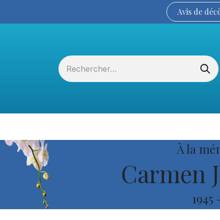
Avis de
déc
Services funéraires
La Coopérative
À la mé
Carmen J
1945