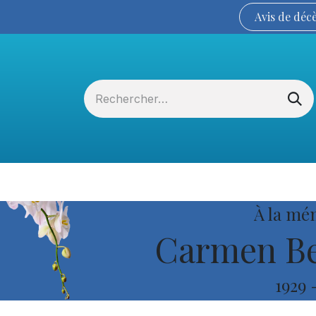
Avis de
déc
Services funéraires
La Coopérative
À la mé
Carmen Be
1929