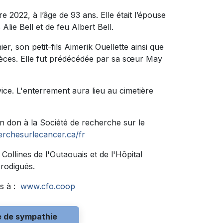
022, à l’âge de 93 ans. Elle était l’épouse
Alie Bell et de feu Albert Bell.
er, son petit-fils Aimerik Ouellette ainsi que
 nièces. Elle fut prédécédée par sa sœur May
vice. L'enterrement aura lieu au cimetière
 don à la Société de recherche sur le
erchesurlecancer.ca/fr
Collines de l'Outaouais et de l'Hôpital
prodigués.
s à :
www.cfo.coop
e de sympathie