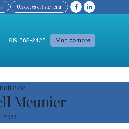
ès
Un décès est sur​​​​​​​​ve​nu​​​​​​​​​​
819 568-2425
Mon compte
Communautés
Devenir membre
moire de
ll Meunier
-
2022