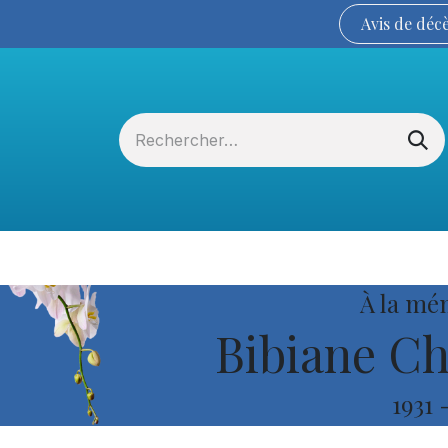
Avis de
déc
Services funéraires
La Coopérative
À la mé
Bibiane C
1931