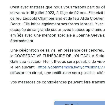
C'est avec tristesse que nous vous faisons part du
survenu le 15 juillet 2023, à l’âge de 92 ans. Elle étai
de feu Léopold Chamberland et de feu Alida Cloutier. El
Denis. Elle laisse également ses frères Marcel, Yves 
occupée de sa grande soeur avec beaucoup d'amour a
ami(e)s avec une mention spéciale à Joanne Gervais.
énormément.
Une célébration de sa vie, en présence des cendres, a
la COOPÉRATIVE FUNÉRAIRE DE L’OUTAOUAIS située 
Gatineau (secteur Hull). Il vous sera possible de visi
le lien suivant :
https://commemora.tv/fr/diffusions/7
diffusion en direct, une rediffusion sera possible ulté
Vos messages de condoléances peuvent être transmi