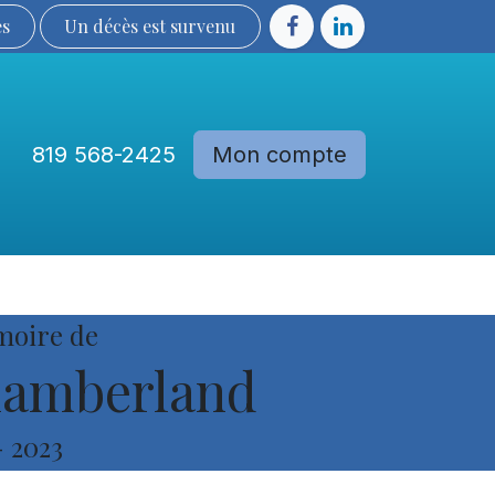
ès
Un décès est sur​​​​​​​​ve​nu​​​​​​​​​​
819 568-2425
Mon compte
Communautés
Devenir membre
moire de
hamberland
-
2023