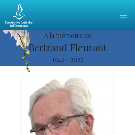
À la mémoire de
Bertrand Fleurant
1942
-
2025