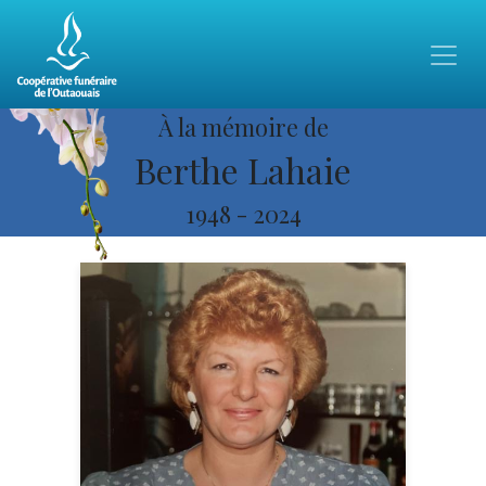
À la mémoire de
Berthe Lahaie
1948
-
2024