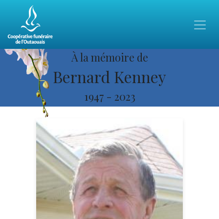
À la mémoire de
Bernard Kenney
1947
-
2023