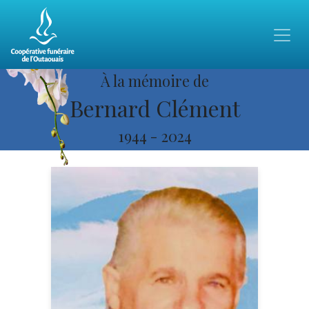
À la mémoire de
Bernard Clément
1944
-
2024