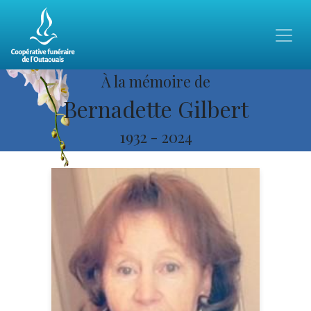
À la mémoire de
Bernadette Gilbert
1932
-
2024