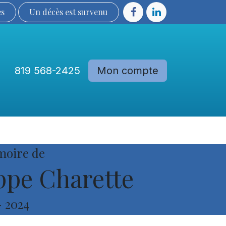
ès
Un décès est sur​​​​​​​​ve​nu​​​​​​​​​​
819 568-2425
Mon compte
Communautés
Devenir membre
moire de
ppe Charette
-
2024