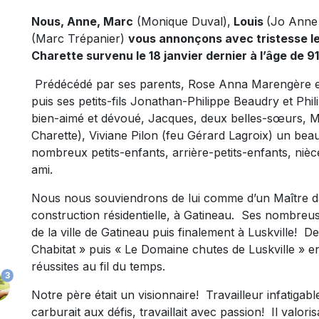
Nous, Anne, Marc
(Monique Duval),
Louis
(Jo Anne 
(Marc Trépanier)
vous annonçons avec tristesse le
Charette survenu le 18 janvier dernier à l’âge de 9
Prédécédé par ses parents, Rose Anna Marengère et 
puis ses petits-fils Jonathan-Philippe Beaudry et Philip
bien-aimé et dévoué, Jacques, deux belles-sœurs, 
Charette), Viviane Pilon (feu Gérard Lagroix) un bea
nombreux petits-enfants, arrière-petits-enfants, niè
ami.
Nous nous souviendrons de lui comme d’un Maître dan
construction résidentielle, à Gatineau. Ses nombreus
de la ville de Gatineau puis finalement à Luskville! 
Chabitat » puis « Le Domaine chutes de Luskville » ent
réussites au fil du temps.
3
Notre père était un visionnaire! Travailleur infatigable, 
carburait aux défis, travaillait avec passion! Il valorisai