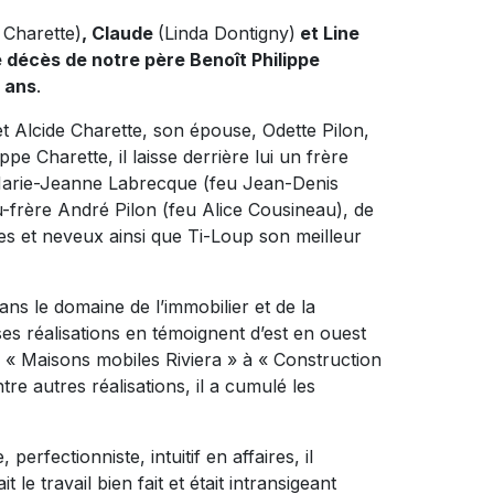
Charette)
, Claude
(Linda Dontigny)
et Line
 décès de notre père Benoît Philippe
1 ans
.
Alcide Charette, son épouse, Odette Pilon,
pe Charette, il laisse derrière lui un frère
Marie-Jeanne Labrecque (feu Jean-Denis
u-frère André Pilon (feu Alice Cousineau), de
ces et neveux ainsi que Ti-Loup son meilleur
s le domaine de l’immobilier et de la
es réalisations en témoignent d’est en ouest
De « Maisons mobiles Riviera » à « Construction
re autres réalisations, il a cumulé les
perfectionniste, intuitif en affaires, il
t le travail bien fait et était intransigeant