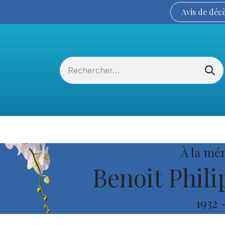
Avis de
déc
Services funéraires
La Coopérative
À la mé
Benoit Phili
1932