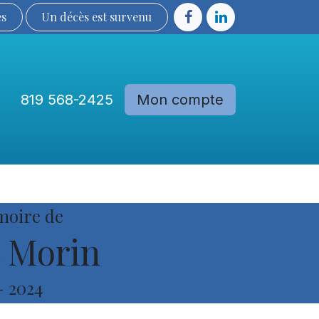
ès
Un décès est sur​​​​​​​​ve​nu​​​​​​​​​​
819 568-2425
Mon compte
Communautés
Devenir membre
moire de
 Morin
-
2024