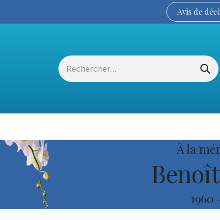
Avis de
déc
Services funéraires
La Coopérative
À la mé
Benoît
1960