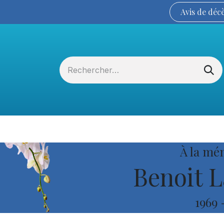
Avis de
déc
Services funéraires
La Coopérative
À la mé
Benoit L
1969