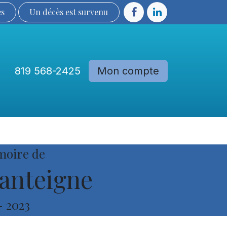
ès
Un décès est sur​​​​​​​​ve​nu​​​​​​​​​​
819 568-2425
Mon compte
Communautés
Devenir membre
moire de
anteigne
-
2023