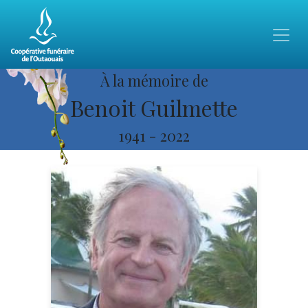
À la mémoire de
Benoit Guilmette
1941
-
2022