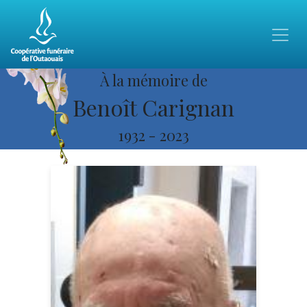
À la mémoire de
Benoît Carignan
1932
-
2023