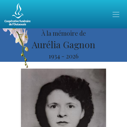
À la mémoire de
Aurélia Gagnon
1934
-
2026