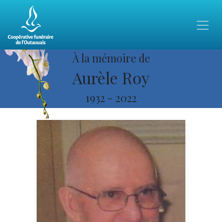
À la mémoire de
Aurèle Roy
1932
-
2022