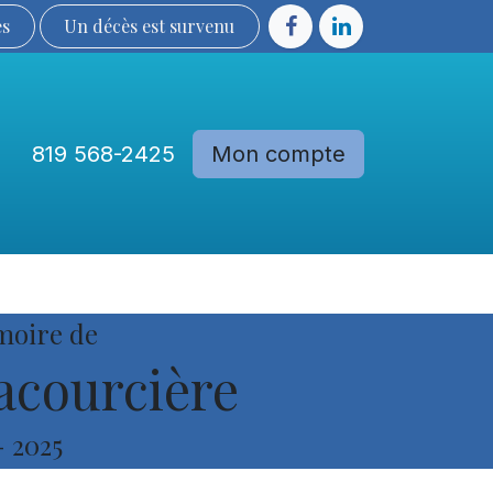
ès
Un décès est sur​​​​​​​​ve​nu​​​​​​​​​​
819 568-2425
Mon compte
Communautés
Devenir membre
moire de
acourcière
-
2025