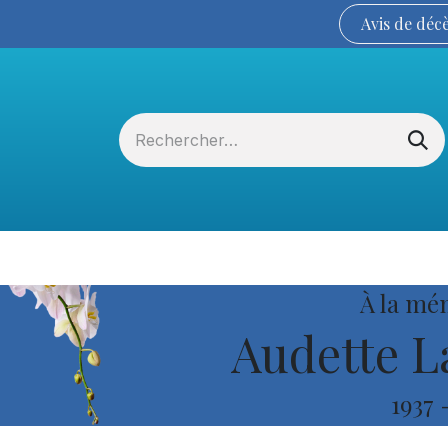
Avis de
déc
Services funéraires
La Coopérative
À la mé
Audette L
1937