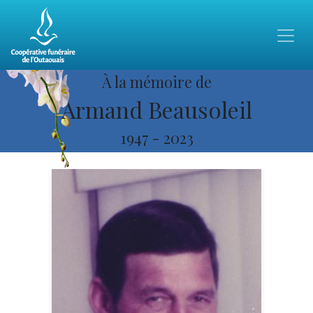
À la mémoire de
Armand Beausoleil
1947
-
2023