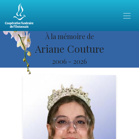
À la mémoire de
Ariane Couture
2006
-
2026