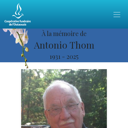
À la mémoire de
Antonio Thom
1931
-
2025