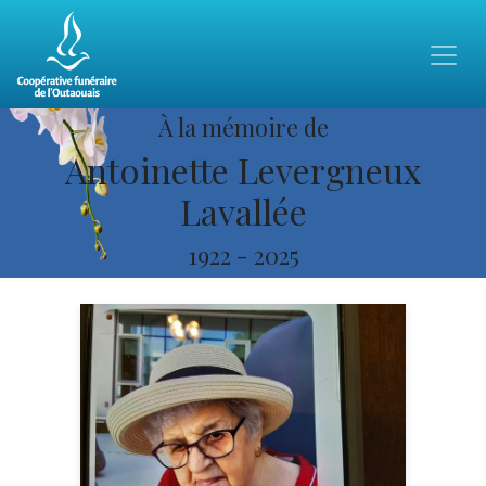
À la mémoire de
Antoinette Levergneux
Lavallée
1922
-
2025