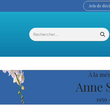
Avis de
déc
Services funéraires
La Coopérative
À la mé
Anne S
1959