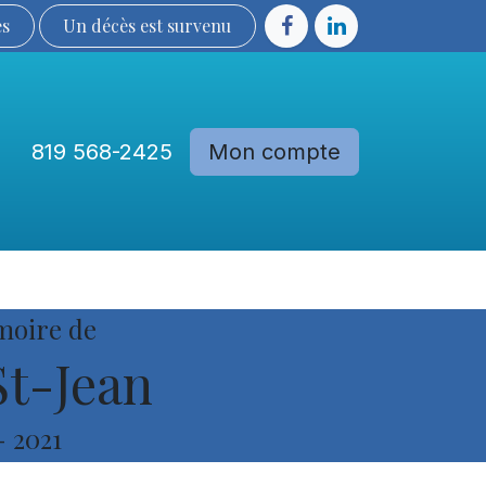
ès
Un décès est sur​​​​​​​​ve​nu​​​​​​​​​​
819 568-2425
Mon compte
Communautés
Devenir membre
moire de
t-Jean
-
2021