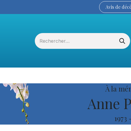
Avis de
déc
Services funéraires
La Coopérative
À la mé
Anne P
1973