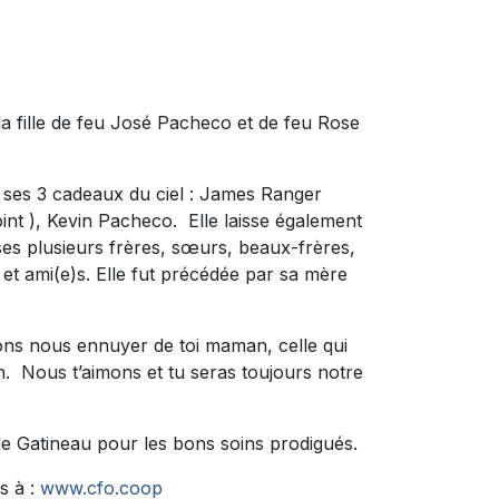
 la fille de feu José Pacheco et de feu Rose
l ses 3 cadeaux du ciel : James Ranger
nt ), Kevin Pacheco. Elle laisse également
 ses plusieurs frères, sœurs, beaux-frères,
 et ami(e)s. Elle fut précédée par sa mère
lons nous ennuyer de toi maman, celle qui
in. Nous t’aimons et tu seras toujours notre
 de Gatineau pour les bons soins prodigués.
s à :
www.cfo.coop