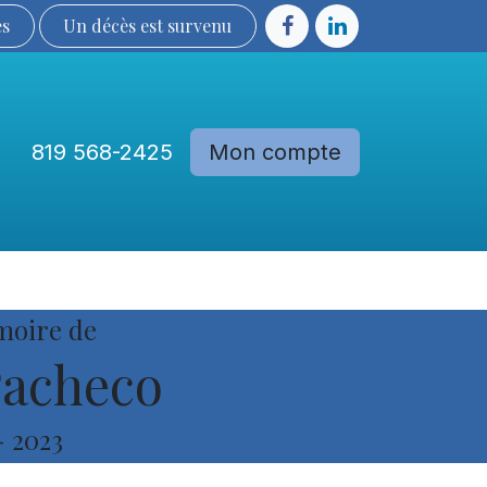
ès
Un décès est sur​​​​​​​​ve​nu​​​​​​​​​​
819 568-2425
Mon compte
Communautés
Devenir membre
moire de
acheco
-
2023