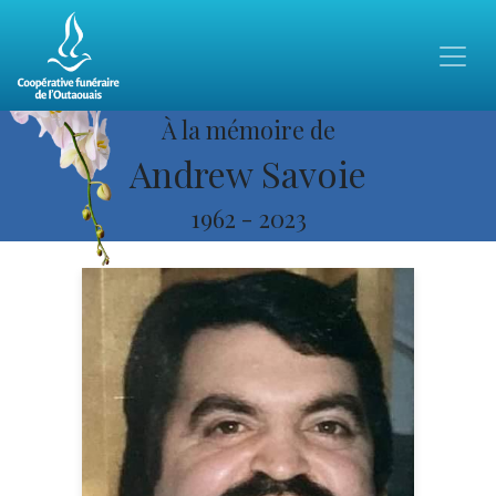
À la mémoire de
Andrew Savoie
1962
-
2023