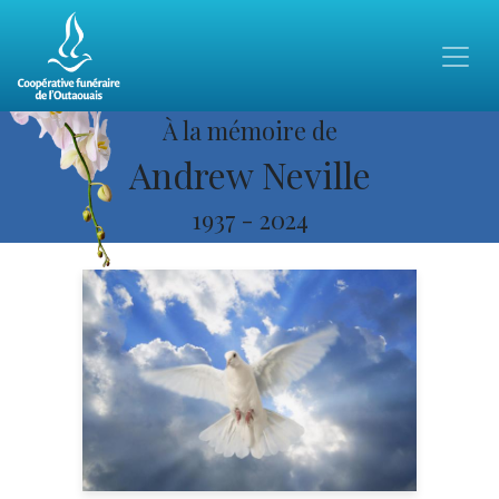
À la mémoire de
Andrew Neville
1937
-
2024