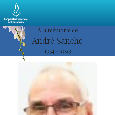
À la mémoire de
André Sanche
1934
-
2023